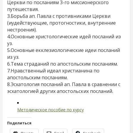
Церкви по посланиям 3-го миссионерского
путешествия.
3.Борьба ап. Павла с противниками Церкви
(иудействующие, протогностики, внутренние
нестроения).
4.Основные христологические идей посланий из
уз.
5.Основные екклезиологические идеи посланий
из уз.
6.Тема страданий по апостольским посланиям.
7.Нравственный идеал христианина по
апостольским посланиям.
8.Эсхатология посланий ап. Павла в сравнении с
эсхатологией других апостольских посланий.
Методическое пособие по курсу
Поделиться