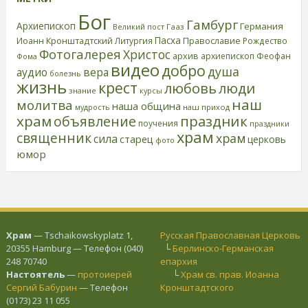
Бог
Гамбург
Архиепископ
Германия
Великий пост
Гааз
Пасха
Иоанн Кронштадтский
Православие
Литургия
Рождество
Фотогалерея
Христос
архив
архиепископ Феофан
Фома
видео
добро
душа
аудио
вера
болезнь
жизнь
крест
любовь
люди
знание
курсы
наш
молитва
наша община
наш приход
мудрость
храм
праздник
объявление
поучения
праздники
храм
священник
храм
сила
старец
церковь
фото
юмор
Храм
— Tschaikowskyplatz 1,
Русская Православная Церковь
20355 Hamburg — Телефон (040)
└
Берлинско-Германская
248 70740
епархия
Настоятель
—
протоиерей
└
Храм св. прав. Иоанна
Сергий Бабурин
— Телефон
Кронштадтского
(0173) 23 11 055