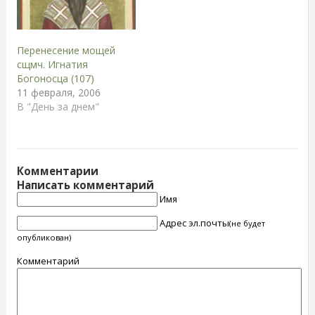
(воскр.)-23 (среда)
батюшкой литературы.
декабря
Лекции по
(Рождественский пост)
сравнительному
Новый Завет
богословию.
Перенесение мощей
(Четвероевангелие)
Протоиерей Максим
сщмч. Игнатия
Свящ. К. Польсков 2010
Козлов. Сравнительное
Богоносца (107)
год Январь 25 (пон.) - 29
богословие А.И. Осипов.
11 февраля, 2006
(пятн.) января…
Можно некоторые тему
В "День за днем"
посмотреть здесь. Или
самим в Интернете
поискать. Нашедший
пусть даст…
Комментарии
Написать комментарий
Имя
Адрес эл.почты
(не будет
опубликован)
Комментарий