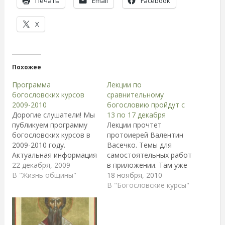
Печать
Email
Facebook
X
Похожее
Программа
Лекции по
богословских курсов
сравнительному
2009-2010
богословию пройдут с
Дорогие слушатели! Мы
13 по 17 декабря
публикуем программу
Лекции прочтет
богословских курсов в
протоиерей Валентин
2009-2010 году.
Васечко. Темы для
Актуальная информация
самостоятельных работ
о курсах доступна в
22 декабря, 2009
в приложении. Там уже
специальном разделе
В "Жизнь общины"
дан титульный лист.
18 ноября, 2010
сайта "Богословские
Нужно выбрать любой
В "Богословские курсы"
курсы" (быстрый доступ
из предложенных
через главное меню).
вариантов. Список
2009 год Декабрь 20
предложенной