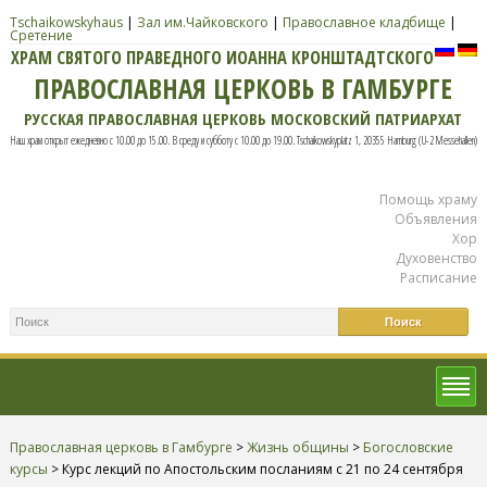
Tschaikowskyhaus
|
Зал им.Чайковского
|
Православное кладбище
|
Сретение
ХРАМ СВЯТОГО ПРАВЕДНОГО ИОАННА КРОНШТАДТСКОГО
ПРАВОСЛАВНАЯ ЦЕРКОВЬ В ГАМБУРГЕ
РУССКАЯ ПРАВОСЛАВНАЯ ЦЕРКОВЬ МОСКОВСКИЙ ПАТРИАРХАТ
Наш храм открыт ежедневно с 10.00 до 15.00. В среду и субботу с 10.00 до 19.00. Tschaikowskyplatz 1, 20355 Hamburg (U-2 Messehallen)
Помощь храму
Объявления
Хор
Духовенство
Расписание
Православная церковь в Гамбурге
>
Жизнь общины
>
Богословские
курсы
>
Курс лекций по Апостольским посланиям с 21 по 24 сентября