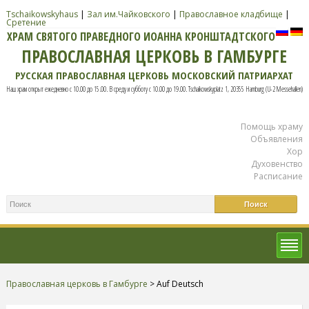
Tschaikowskyhaus
|
Зал им.Чайковского
|
Православное кладбище
|
Сретение
ХРАМ СВЯТОГО ПРАВЕДНОГО ИОАННА КРОНШТАДТСКОГО
ПРАВОСЛАВНАЯ ЦЕРКОВЬ В ГАМБУРГЕ
РУССКАЯ ПРАВОСЛАВНАЯ ЦЕРКОВЬ МОСКОВСКИЙ ПАТРИАРХАТ
Наш храм открыт ежедневно с 10.00 до 15.00. В среду и субботу с 10.00 до 19.00. Tschaikowskyplatz 1, 20355 Hamburg (U-2 Messehallen)
Помощь храму
Объявления
Хор
Духовенство
Расписание
Православная церковь в Гамбурге
>
Auf Deutsch