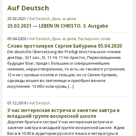
Auf Deutsch
25.03.2021 /
Auf Deutsch
,
День за днем
25.03.2021 — LEBEN IN CHRISTO. 3. Ausgabe
05.04.2020 /
Auf Deutsch
,
День за днем
,
Пастырское слово
Слово протоиерея Сергия Бабурина 05.04.2020
Die deutsche Übersetzung der Predigt Апостольское чтение
дня Евр., 321 зач., IX, 11-14. 11 Но Христос, Первосвященник
будущих благ, придя с большею и совершеннейшею
скиниею, нерукотворенною, то есть не такового устроения,
12 и не с кровью козлов и тельцов, но со Своею Кровию,
однажды вошел во святилище и приобрел вечное
искупление. 13 Ибо если кровь […]
07.12.2019 /
Auf Deutsch
У нас интересная встреча и занятие завтра в
младшей группе воскресной школе
Дорогие братья и сестры! У нас интересная встреча и
занятие завтра в младшей группе воскресной школе. Ждем
Вас в в 10.00 в аудитории русского языка и литературы в