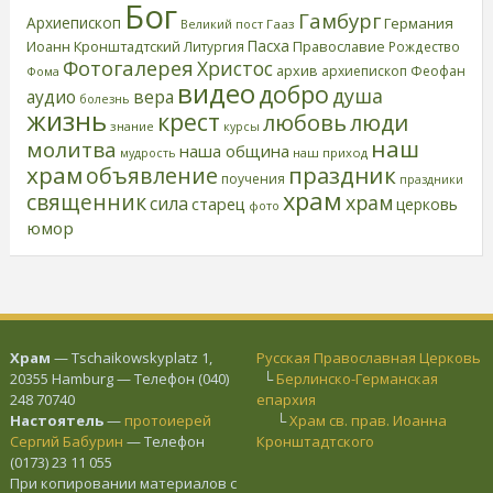
Бог
Гамбург
Архиепископ
Германия
Великий пост
Гааз
Пасха
Иоанн Кронштадтский
Православие
Литургия
Рождество
Фотогалерея
Христос
архив
архиепископ Феофан
Фома
видео
добро
душа
аудио
вера
болезнь
жизнь
крест
любовь
люди
знание
курсы
наш
молитва
наша община
наш приход
мудрость
храм
праздник
объявление
поучения
праздники
храм
священник
храм
сила
старец
церковь
фото
юмор
Храм
— Tschaikowskyplatz 1,
Русская Православная Церковь
20355 Hamburg — Телефон (040)
└
Берлинско-Германская
248 70740
епархия
Настоятель
—
протоиерей
└
Храм св. прав. Иоанна
Сергий Бабурин
— Телефон
Кронштадтского
(0173) 23 11 055
При копировании материалов с