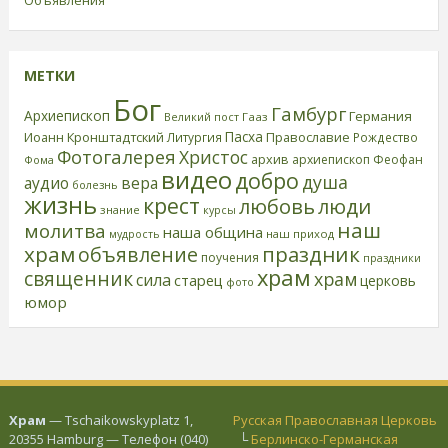
МЕТКИ
Бог
Гамбург
Архиепископ
Германия
Великий пост
Гааз
Пасха
Иоанн Кронштадтский
Православие
Литургия
Рождество
Фотогалерея
Христос
архив
архиепископ Феофан
Фома
видео
добро
душа
аудио
вера
болезнь
жизнь
крест
любовь
люди
знание
курсы
наш
молитва
наша община
наш приход
мудрость
храм
праздник
объявление
поучения
праздники
храм
священник
храм
сила
старец
церковь
фото
юмор
Храм
— Tschaikowskyplatz 1,
Русская Православная Церковь
20355 Hamburg — Телефон (040)
└
Берлинско-Германская