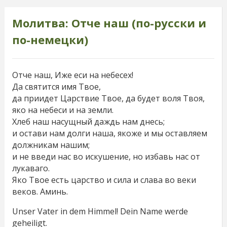
Молитва: Отче наш (по-русски и
по-немецки)
Отче наш, Иже еси на небесех!
Да святится имя Твое,
да приидет Царствие Твое, да будет воля Твоя,
яко на небеси и на земли.
Хлеб наш насущный даждь нам днесь;
и остави нам долги наша, якоже и мы оставляем
должникам нашим;
и не введи нас во искушение, но избавь нас от
лукаваго.
Яко Твое есть царство и сила и слава во веки
веков. Аминь.
Unser Vater in dem Himmel! Dein Name werde
geheiligt.