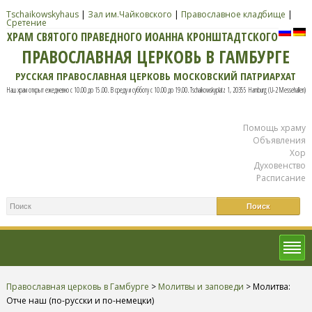
Tschaikowskyhaus
|
Зал им.Чайковского
|
Православное кладбище
|
Сретение
ХРАМ СВЯТОГО ПРАВЕДНОГО ИОАННА КРОНШТАДТСКОГО
ПРАВОСЛАВНАЯ ЦЕРКОВЬ В ГАМБУРГЕ
РУССКАЯ ПРАВОСЛАВНАЯ ЦЕРКОВЬ МОСКОВСКИЙ ПАТРИАРХАТ
Наш храм открыт ежедневно с 10.00 до 15.00. В среду и субботу с 10.00 до 19.00. Tschaikowskyplatz 1, 20355 Hamburg (U-2 Messehallen)
Помощь храму
Объявления
Хор
Духовенство
Расписание
Православная церковь в Гамбурге
>
Молитвы и заповеди
>
Молитва:
Отче наш (по-русски и по-немецки)