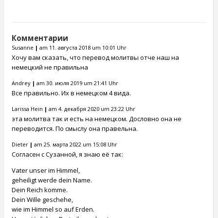
служить ориентиром
для всех православных
семей в будущем,
чтобы подготовить
Комментарии
учителей и
Susanne
|
am 11. августа 2018 um 10:01 Uhr
руководителей школ к
Хочу вам сказать, что перевод молитвы отче наш на
нашему отношению к
немецкий не правильна
этому вопросу. Ребёнок
не может быть
Andrey
|
am 30. июля 2019 um 21:41 Uhr
принуждён к изучению
Все правильно. Их в немецком 4 вида.
материала или
Larissa Hein
|
am 4. декабря 2020 um 23:22 Uhr
участию…
эта молитва так и есть на немецком. Дословно она не
переводится. По смыслу она правельна.
Dieter
|
am 25. марта 2022 um 15:08 Uhr
Согласен с Сузанной, я знаю её так:
Vater unser im Himmel,
geheiligt werde dein Name.
Dein Reich komme.
Dein Wille geschehe,
wie im Himmel so auf Erden.