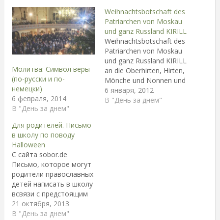
Weihnachtsbotschaft des
Patriarchen von Moskau
und ganz Russland KIRILL
Weihnachtsbotschaft des
Patriarchen von Moskau
und ganz Russland KIRILL
Молитва: Символ веры
an die Oberhirten, Hirten,
(по-русски и по-
Mönche und Nonnen und
немецки)
alle treuen Kinder der
6 января, 2012
6 февраля, 2014
Russischen Orthodoxen
В "День за днем"
В "День за днем"
Kirche Hochgeweihte
Oberhirten, hochwürdige
Для родителей. Письмо
Väter, gottgeliebte
в школу по поводу
Mönche und Nonnen,
Halloween
liebe Brüder und
С сайта sobor.de
Schwestern! An diesem
Письмо, которое могут
lichten und mit Freude
родители православных
erfüllten Fest der Geburt
детей написать в школу
im Fleisch unseres Herrn,
всвязи с предстоящим
…
"праздником" Halloween.
21 октября, 2013
Это письмо может
В "День за днем"