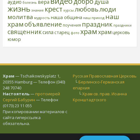
видео
добро
душа
аудио
вера
болезнь
жизнь
крест
любовь
люди
знание
курсы
наш
молитва
наша община
наш приход
мудрость
храм
праздник
объявление
поучения
праздники
храм
священник
храм
сила
старец
церковь
фото
юмор
Храм
— Tschaikowskyplatz 1,
Русская Православная Церковь
20355 Hamburg — Телефон (040)
└
Берлинско-Германская
248 70740
епархия
Настоятель
—
протоиерей
└
Храм св. прав. Иоанна
Сергий Бабурин
— Телефон
Кронштадтского
(0173) 23 11 055
При копировании материалов с
сайта гиперссылка
обязательна.