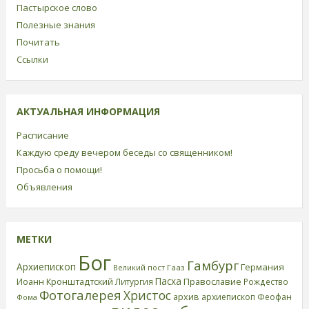
Пастырское слово
Полезные знания
Почитать
Ссылки
АКТУАЛЬНАЯ ИНФОРМАЦИЯ
Расписание
Каждую среду вечером беседы со священником!
Просьба о помощи!
Объявления
МЕТКИ
Бог
Гамбург
Архиепископ
Германия
Великий пост
Гааз
Пасха
Иоанн Кронштадтский
Православие
Литургия
Рождество
Фотогалерея
Христос
архив
архиепископ Феофан
Фома