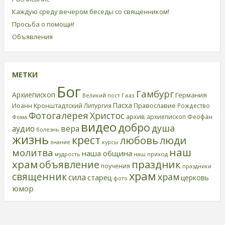
Каждую среду вечером беседы со священником!
Просьба о помощи!
Объявления
МЕТКИ
Бог
Гамбург
Архиепископ
Германия
Великий пост
Гааз
Пасха
Иоанн Кронштадтский
Православие
Литургия
Рождество
Фотогалерея
Христос
архив
архиепископ Феофан
Фома
видео
добро
душа
аудио
вера
болезнь
жизнь
крест
любовь
люди
знание
курсы
наш
молитва
наша община
наш приход
мудрость
храм
праздник
объявление
поучения
праздники
храм
священник
храм
сила
старец
церковь
фото
юмор