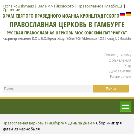
Tschaikowskyhaus
|
Зал им.Чайковского
|
Православное кладбище
|
Сретение
ХРАМ СВЯТОГО ПРАВЕДНОГО ИОАННА КРОНШТАДТСКОГО
ПРАВОСЛАВНАЯ ЦЕРКОВЬ В ГАМБУРГЕ
РУССКАЯ ПРАВОСЛАВНАЯ ЦЕРКОВЬ МОСКОВСКИЙ ПАТРИАРХАТ
Наш храм открыт ежедневно с 10.00 до 15.00. В среду и субботу с 10.00 до 19.00. Tschaikowskyplatz 1, 20355 Hamburg (U-2 Messehallen)
Помощь храму
Объявления
Хор
Духовенство
Расписание
Православная церковь в Гамбурге
>
День за днем
>
Сбор книг для
детей из Чернобыля