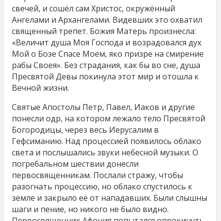
свечей, и сошёл сам Христос, окружённый
Ангелами и Архангелами. Видевших это охватил
священный трепет. Божия Матерь произнесла:
«Величит душа Моя Господа и возрадовался дух
Мой о Бозе Спасе Моем, яко призре на смирение
рабы Своея». Без страдания, как бы во сне, душа
Пресвятой Девы покинула этот мир и отошла к
Вечной жизни.
Святые Апостолы Петр, Павел, Иаков и другие
понесли одр, на котором лежало тело Пресвятой
Богородицы, через весь Иерусалим в
Гефсиманию. Над процессией появилось облако
света и послышались звуки небесной музыки. О
погребальном шествии донесли
первосвященникам. Послали стражу, чтобы
разогнать процессию, но облако спустилось к
земле и закрыло её от нападавших. Были слышны
шаги и пение, но никого не было видно.
Первосвященник Афония попытался опрокинуть