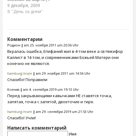
четыре многодневных
Рождества Христова да
апреля), воскресенье –
9 декабря, 2009
поста, пост…
празднуют, в он же
ПАСХА ХРИСТОВА В
В "День за днем"
нечаемая благодать
2010 году западные
дана человекам
христиане празднуют
рождением Божия
Пасху 4 апреля (н. ст.)
Слова из Марии…
Двунадесятые
Комментарии
переходящие праздники
Родион
|
am 25. ноября 2011 um 20:36 Uhr
15 (28) марта,
Вкралась ошибка, Епифаний жил в 4-том веке а св Никифор
воскресенье – Вход
Каллист в 14-том, и современниками Божьей Матери они
Господень в Иерусалим
конечно не являются.
30 апреля (13 мая),
четверг – Вознесение
hamburg-hram
|
am 29. ноября 2011 um 14:36 Uhr
Господне 10…
Спасибо! Поправили
Ксения
|
am 4. сентября 2019 um 19:13 Uhr
Перед закрывающими кавычками НЕ ставятся точка,
запятая, точка с запятой, двоеточие и тире.
hamburg-hram
|
am 29. сентября 2019 um 21:53 Uhr
Спасибо! Учли!
Написать комментарий
Имя