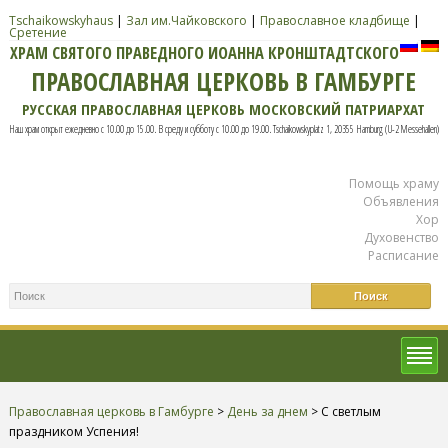
Tschaikowskyhaus
|
Зал им.Чайковского
|
Православное кладбище
|
Сретение
ХРАМ СВЯТОГО ПРАВЕДНОГО ИОАННА КРОНШТАДТСКОГО
ПРАВОСЛАВНАЯ ЦЕРКОВЬ В ГАМБУРГЕ
РУССКАЯ ПРАВОСЛАВНАЯ ЦЕРКОВЬ МОСКОВСКИЙ ПАТРИАРХАТ
Наш храм открыт ежедневно с 10.00 до 15.00. В среду и субботу с 10.00 до 19.00. Tschaikowskyplatz 1, 20355 Hamburg (U-2 Messehallen)
Помощь храму
Объявления
Хор
Духовенство
Расписание
Православная церковь в Гамбурге
>
День за днем
>
С светлым
праздником Успения!