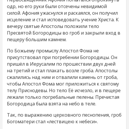
одр, но его руки были отсечены невидимой
силой. Афония ужаснулся и раскаялся, он получил
исцеление и стал исповедовать учение Христа. К
вечеру святые Апостолы положили тело
Пресвятой Богородицы во гроб и закрыли вход в
пещеру большим камнем.
По Божьему промыслу Апостол Фома не
присутствовал при погребении Богородицы. Он
пришёл в Иерусалим по прошествии двух дней
на третий и стал плакать возле гроба. Апостолы
сжалились над ним и отвалили камень от гроба,
чтобы Апостол Фома мог приложиться к святому
телу Приснодевы. Но тело Её исчезло, и в пещере
лежали только погребальные пелены. Пречистая
Богородица была взята на небо в теле.
Так, по выражению церковного песнопения, гроб
Богоматери стал «лествицею к небеси».