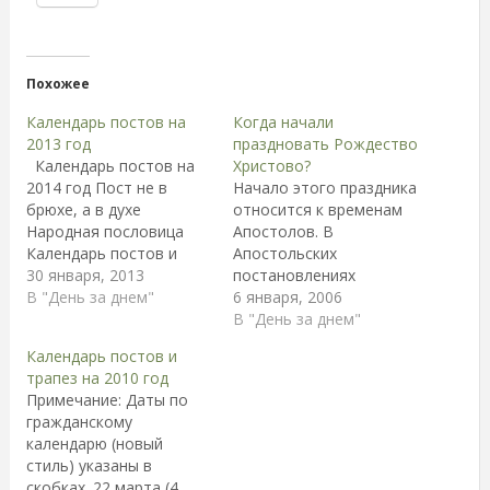
Похожее
Календарь постов на
Когда начали
2013 год
праздновать Рождество
Календарь постов на
Христово?
2014 год Пост не в
Начало этого праздника
брюхе, а в духе
относится к временам
Народная пословица
Апостолов. В
Календарь постов и
Апостольских
трапез на 2013 годДаты
30 января, 2013
постановлениях
указаны по новому
В "День за днем"
говорится: "Храните,
6 января, 2006
стилю Ничего в
братия, дни
В "День за днем"
жизни не дается без
праздничные, и, во-
Календарь постов и
труда. И чтобы
первых, день Рождества
трапез на 2010 год
отметить праздник,
Христова, которое да
Примечание: Даты по
надо к нему
празднуется вами в 25-й
гражданскому
подготовиться. В
день десятого месяца"
календарю (новый
Русской Православной
(desembri). Там же
стиль) указаны в
Церкви существует
сказано: "День
скобках. 22 марта (4