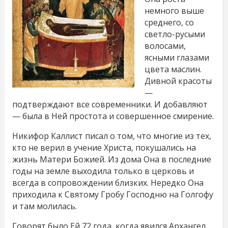
немного выше
среднего, со
светло-русыми
волосами,
ясными глазами
цвета маслин.
Дивной красоты
—
подтверждают все современники. И добавляют
— была в Ней простота и совершенное смирение.
Никифор Каллист писал о том, что многие из тех,
кто не верил в учение Христа, покушались на
жизнь Матери Божией. Из дома Она в последние
годы на земле выходила только в церковь и
всегда в сопровождении близких. Нередко Она
приходила к Святому Гробу Господню на Голгофу
и там молилась.
Говорят было Ей 72 года, когда явился Архангел