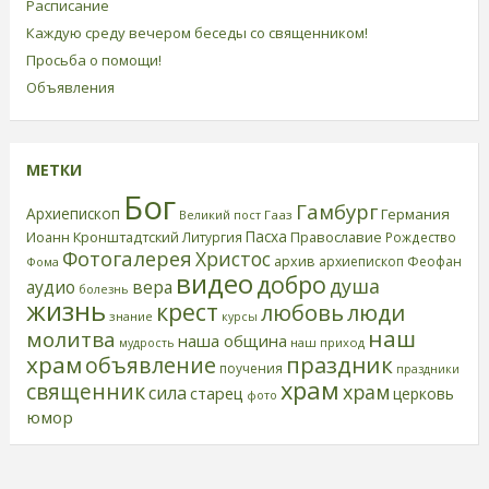
Расписание
Каждую среду вечером беседы со священником!
Просьба о помощи!
Объявления
МЕТКИ
Бог
Гамбург
Архиепископ
Германия
Великий пост
Гааз
Пасха
Иоанн Кронштадтский
Православие
Литургия
Рождество
Фотогалерея
Христос
архив
архиепископ Феофан
Фома
видео
добро
душа
аудио
вера
болезнь
жизнь
крест
любовь
люди
знание
курсы
наш
молитва
наша община
наш приход
мудрость
храм
праздник
объявление
поучения
праздники
храм
священник
храм
сила
старец
церковь
фото
юмор