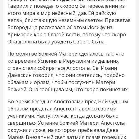
Гавриил и поведал о скором Её переселении из
этого мира в мир небесный, дав Ей райскую
ветвь, блистающую неземным светом. Пресвятая
Богородица рассказала об этом Иосифу из
Аримафеи как о благой вести, потому что скоро
Она должна была увидеть Своего Сына.
По молитве Божией Матери сделалось так, что
ко времени Успения в Иерусалим из дальних
стран стали собираться Апостолы. Св. Иоанн
Дамаскин говорил, что они слетелись, подобно
облакам и орлам, чтобы послужить Матери
Божией. Она сообщила им, что скоро покинет их.
Во время беседы с Апостолами пред Ней чудным
образом предстал Апостол Павел со своими
учениками. Наступил час, когда должно было
свершиться Успение Божией Матери. Апостолы
окружили ложе, на котором пребывала Дева
Мария. Внезапный свет затмил пламя горевших