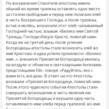
По воскресении Спасителя апостолы имели
обычай во время трапезы оставлять одно место
за столом свободным и перед ним полагали хлеб
в честь Воскресшего Господа, а после трапезы,
встав и молясь, возносили этот хлеб, называемый
Господней частью, взывая: «Велико имя Святой
Троицы, Господи Иисусе Христе, помогай нам».
Когда же на третий день после успения
Богородицы апостолы стали возносить хлеб во
имя Христово и едва успели произнести: «Велико
имя…», внезапно Пресвятая Богородица явилась
на воздухе «с облаком и светозарными Ангелами,
предстоящими Ей», говоря: «Радуйтесь, яко с
вами есть вся дни». В ответ на это Апостолы
воззвали: «Пресвятая Богородице, помогай нам».
После этого чудесного события Апостолы стали
совершать возношение в честь явления им
Пресвятой Богородицы и вкушали одну часть
оставляемого ими хлеба перед трапезой, во имя