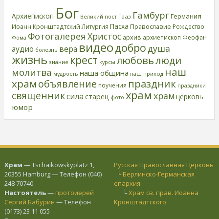
Бог
Гамбург
Архиепископ
Германия
Великий пост
Гааз
Пасха
Иоанн Кронштадтский
Православие
Литургия
Рождество
Фотогалерея
Христос
архив
архиепископ Феофан
Фома
видео
добро
душа
аудио
вера
болезнь
жизнь
крест
любовь
люди
знание
курсы
наш
молитва
наша община
наш приход
мудрость
храм
праздник
объявление
поучения
праздники
храм
священник
храм
сила
старец
церковь
фото
юмор
Храм
— Tschaikowskyplatz 1,
Русская Православная Церковь
20355 Hamburg — Телефон (040)
└
Берлинско-Германская
248 70740
епархия
Настоятель
—
протоиерей
└
Храм св. прав. Иоанна
Сергий Бабурин
— Телефон
Кронштадтского
(0173) 23 11 055