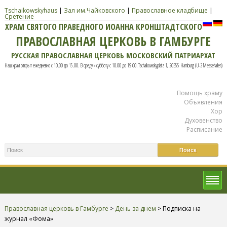
Tschaikowskyhaus
|
Зал им.Чайковского
|
Православное кладбище
|
Сретение
ХРАМ СВЯТОГО ПРАВЕДНОГО ИОАННА КРОНШТАДТСКОГО
ПРАВОСЛАВНАЯ ЦЕРКОВЬ В ГАМБУРГЕ
РУССКАЯ ПРАВОСЛАВНАЯ ЦЕРКОВЬ МОСКОВСКИЙ ПАТРИАРХАТ
Наш храм открыт ежедневно с 10.00 до 15.00. В среду и субботу с 10.00 до 19.00. Tschaikowskyplatz 1, 20355 Hamburg (U-2 Messehallen)
Помощь храму
Объявления
Хор
Духовенство
Расписание
Православная церковь в Гамбурге
>
День за днем
>
Подписка на
журнал «Фома»