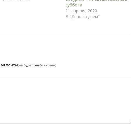
еред храмом будет
суббота
оставлена палатка. Просим
11 апреля, 2020
ас оставлять Ваши
В "День за днем"
риношения на столах во
том временном павильоне.
вященники будут с
екоторым интервалом…
 эл.почты
(не будет опубликован)