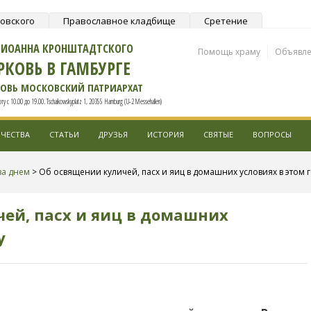
ковского
Православное кладбище
Сретение
О ИОАННА КРОНШТАДТСКОГО
Помощь храму
Объявл
РКОВЬ В ГАМБУРГЕ
КОВЬ МОСКОВСКИЙ ПАТРИАРХАТ
у с 10.00 до 19.00. Tschaikowskyplatz 1, 20355 Hamburg (U-2 Messehallen)
ЧЕСТВА
СТАТЬИ
ДРУЗЬЯ
ИСТОРИЯ
СВЯТЫЕ
ВОПРОСЫ
за днем
>
Об освящении куличей, пасх и яиц в домашних условиях в этом 
ей, пасх и яиц в домашних
у