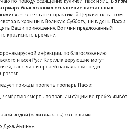
чаю по поводу освящение куличей, пасх и яиц.
В этом
атриарх благословил освящение пасхальных
ловиях.
Это не станет практикой Церкви, но в этом
 явства в храм ни в Великую Субботу, ни в день Пасхи
ящять Ваши приношения. Вот чин предложенный
го кризисного времени.
коронавирусной инфекции, по благословению
ского и всея Руси Кирилла верующие могут
чей, пасх, яиц и прочей пасхальной снеди
бразом:
ледует трижды пропеть тропарь Пасхи:
, / сме́ртию смерть попра́в, / и су́щим во гробе́х живо́т
ной водой (если она есть) со словами:
о Духа. Аминь».