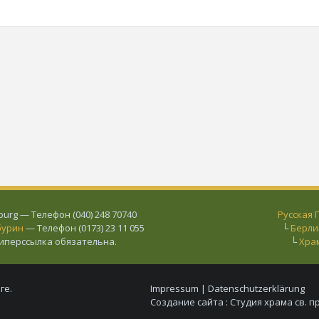
urg — Телефон (040) 248 70740
Русская
бурин
— Телефон (0173) 23 11 055
└
Берли
гиперссылка обязательна.
└
Хра
ге.
Impressum
|
Datenschutzerklärung
Создание сайта :
Студия храма св. п