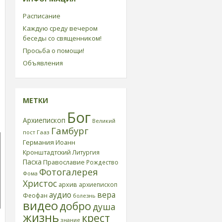
Расписание
Каждую среду вечером
беседы со священником!
Просьба о помощи!
Объявления
МЕТКИ
Бог
Архиепископ
Великий
Гамбург
пост
Гааз
Германия
Иоанн
Кронштадтский
Литургия
Пасха
Православие
Рождество
Фотогалерея
Фома
Христос
архив
архиепископ
аудио
вера
Феофан
болезнь
видео
добро
душа
жизнь
крест
знание