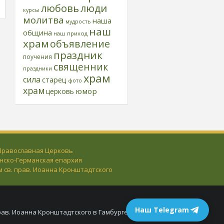
любовь
люди
курсы
молитва
наша
мудрость
наш
община
наш приход
храм
объявление
праздник
поучения
священник
праздники
храм
сила
старец
фото
храм
юмор
церковь
 Православная Церковь
нско-Германская епархия
м св. прав. Иоанна Кронштадтского
Наш Telegram
рав. Иоанна Кронштадтского в Гамбурге