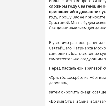
Больше всего вопросов я полу
сложном году Святейший П
приношений в домашних ус
году, прошу Вас не приносите
Христовой. Мы не будем осв
Священноначалием для данно
В условиях распространения 
Святейшего Патриарха Москов
совершить благословение кули
самостоятельно следующим о
Перед пасхальной трапезой с
«Христо́с воскре́се из ме́ртвых
дарова́в»,
затем окропить снеди освящен
«Во имя Отца и Сына и Святаг