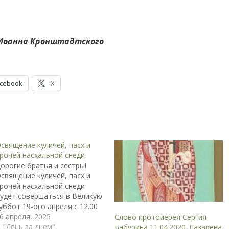
 Иоанна Кронштадтского
cebook
X
священие куличей, пасх и
рочей насхальной снеди
орогие братья и сестры!
священие куличей, пасх и
рочей насхальной снеди
удет совершаться в Великую
уббот 19-ого апреля с 12.00
о 21. 00 в храме св. прав.
6 апреля, 2025
Слово протоиерея Сергия
оанна Кронштадтского.
 "День за днем"
Бабурина 11.04.2020. Лазарева