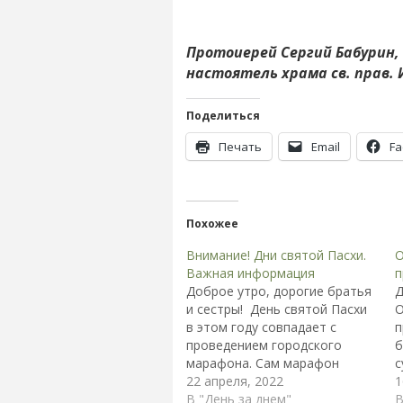
Протоиерей Сергий Бабурин,
настоятель храма св. прав.
Поделиться
Печать
Email
Fa
Похожее
Внимание! Дни святой Пасхи.
О
Важная информация
п
Доброе утро, дорогие братья
Д
и сестры! День святой Пасхи
О
в этом году совпадает с
п
проведением городского
б
марафона. Сам марафон
с
пройдет 24 апреля и начнется
22 апреля, 2022
д
1
одновременно с поздней
В "День за днем"
И
В