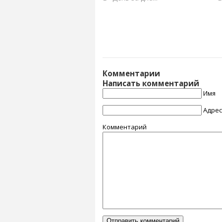
пасхальной Литургией, но
П
приготовления к нему
п
начнутся с пятницы. Прошу
В
Вас, планировать заранее
п
маршрут до храма в
э
праздничные дни. На машине
С
проехать до…
н
Комментарии
Написать комментарий
Имя
Адрес
Комментарий