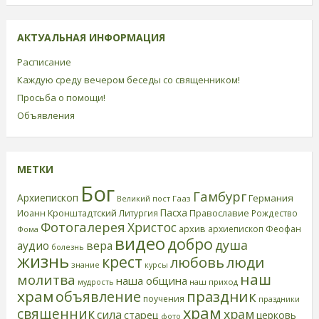
АКТУАЛЬНАЯ ИНФОРМАЦИЯ
Расписание
Каждую среду вечером беседы со священником!
Просьба о помощи!
Объявления
МЕТКИ
Бог
Гамбург
Архиепископ
Германия
Великий пост
Гааз
Пасха
Иоанн Кронштадтский
Православие
Литургия
Рождество
Фотогалерея
Христос
архив
архиепископ Феофан
Фома
видео
добро
душа
аудио
вера
болезнь
жизнь
крест
любовь
люди
знание
курсы
наш
молитва
наша община
наш приход
мудрость
храм
праздник
объявление
поучения
праздники
храм
священник
храм
сила
старец
церковь
фото