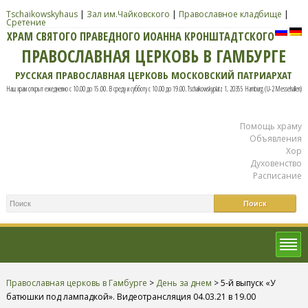
Tschaikowskyhaus
|
Зал им.Чайковского
|
Православное кладбище
|
Сретение
ХРАМ СВЯТОГО ПРАВЕДНОГО ИОАННА КРОНШТАДТСКОГО
ПРАВОСЛАВНАЯ ЦЕРКОВЬ В ГАМБУРГЕ
РУССКАЯ ПРАВОСЛАВНАЯ ЦЕРКОВЬ МОСКОВСКИЙ ПАТРИАРХАТ
Наш храм открыт ежедневно с 10.00 до 15.00. В среду и субботу с 10.00 до 19.00. Tschaikowskyplatz 1, 20355 Hamburg (U-2 Messehallen)
Помощь храму
Объявления
Хор
Духовенство
Расписание
Православная церковь в Гамбурге
>
День за днем
>
5-й выпуск «У
батюшки под лампадкой». Видеотрансляция 04.03.21 в 19.00