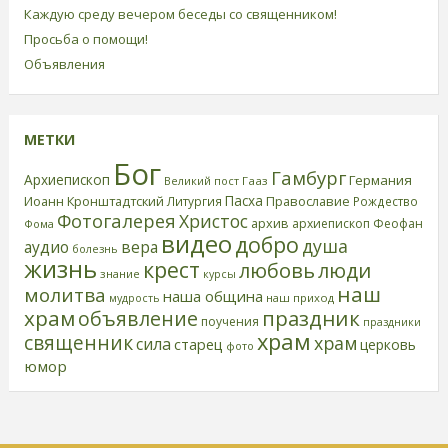
Каждую среду вечером беседы со священником!
Просьба о помощи!
Объявления
МЕТКИ
Бог
Гамбург
Архиепископ
Германия
Великий пост
Гааз
Пасха
Иоанн Кронштадтский
Православие
Литургия
Рождество
Фотогалерея
Христос
архив
архиепископ Феофан
Фома
видео
добро
душа
аудио
вера
болезнь
жизнь
крест
любовь
люди
знание
курсы
наш
молитва
наша община
наш приход
мудрость
храм
праздник
объявление
поучения
праздники
храм
священник
храм
сила
старец
церковь
фото
юмор