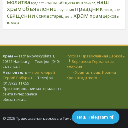
наш
молитва
наша община
наш приход
мудрость
храм
праздник
объявление
поучения
праздники
храм
священник
храм
сила
старец
церковь
фото
юмор
Храм
— Tschaikowskyplatz 1,
Русская Православная Церковь
20355 Hamburg — Телефон (040)
└
Берлинско-Германская
248 70740
епархия
Настоятель
—
протоиерей
└
Храм св. прав. Иоанна
Сергий Бабурин
— Телефон
Кронштадтского
(0173) 23 11 055
При копировании материалов с
сайта гиперссылка
обязательна.
Наш Telegram
© 2026 Православная церковь в Гамбурге.