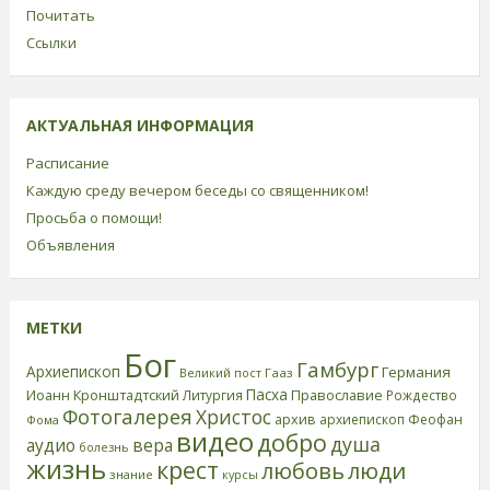
Почитать
Ссылки
АКТУАЛЬНАЯ ИНФОРМАЦИЯ
Расписание
Каждую среду вечером беседы со священником!
Просьба о помощи!
Объявления
МЕТКИ
Бог
Гамбург
Архиепископ
Германия
Великий пост
Гааз
Пасха
Иоанн Кронштадтский
Православие
Литургия
Рождество
Фотогалерея
Христос
архив
архиепископ Феофан
Фома
видео
добро
душа
аудио
вера
болезнь
жизнь
крест
любовь
люди
знание
курсы