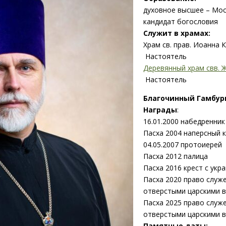
духовное высшее – Мос
кандидат богословия
Служит в храмах:
Храм св. прав. Иоанна 
Настоятель
Деревянный храм свв.
Настоятель
Благочинный Гамбург
Награды
:
16.01.2000 набедренник
Пасха 2004 наперсный 
04.05.2007 протоиерей
Пасха 2012 палица
Пасха 2016 крест с ук
Пасха 2020 право служ
отверстыми царскими 
Пасха 2025 право служ
отверстыми царскими в
Памятные даты: