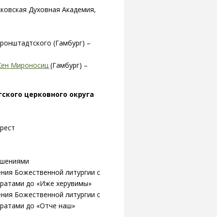
ковская Духовная Академия,
Кронштадтского (Гамбург) –
 Жен Мироносиц
(Гамбург) –
ского церковного округа
крест
рашениями
ения Божественной литургии с
вратами до «Иже херувимы»
ения Божественной литургии с
ратами до «Отче наш»