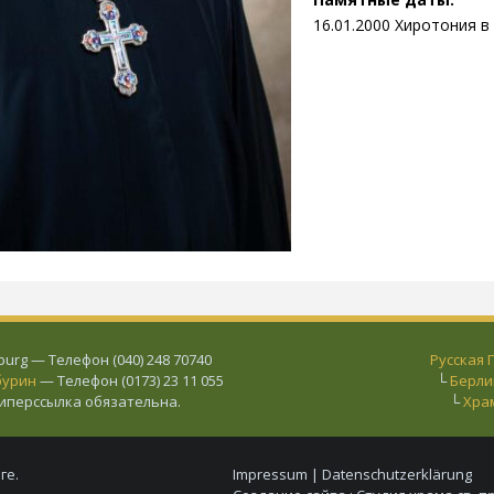
16.01.2000
Хиротония в
urg — Телефон (040) 248 70740
Русская
бурин
— Телефон (0173) 23 11 055
└
Берли
гиперссылка обязательна.
└
Хра
ге.
Impressum
|
Datenschutzerklärung