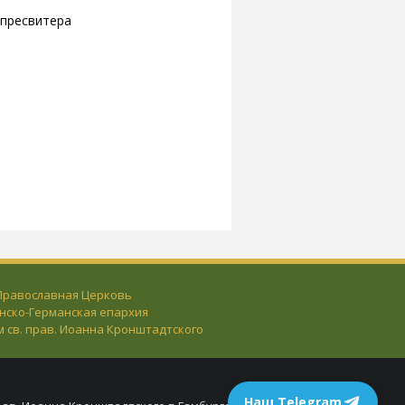
 пресвитера
 Православная Церковь
нско-Германская епархия
м св. прав. Иоанна Кронштадтского
Наш Telegram