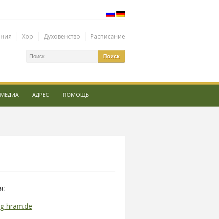
ения
Хор
Духовенство
Расписание
МЕДИА
АДРЕС
ПОМОЩЬ
я:
g-hram.de