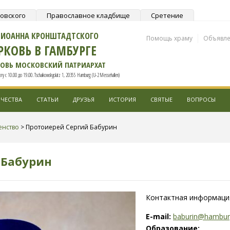
ковского
Православное кладбище
Сретение
О ИОАННА КРОНШТАДТСКОГО
Помощь храму
Объявл
РКОВЬ В ГАМБУРГЕ
КОВЬ МОСКОВСКИЙ ПАТРИАРХАТ
у с 10.00 до 19.00. Tschaikowskyplatz 1, 20355 Hamburg (U-2 Messehallen)
ЧЕСТВА
СТАТЬИ
ДРУЗЬЯ
ИСТОРИЯ
СВЯТЫЕ
ВОПРОСЫ
енство
>
Протоиерей Сергий Бабурин
 Бабурин
Контактная информаци
E-mail:
baburin@hambur
Образование: